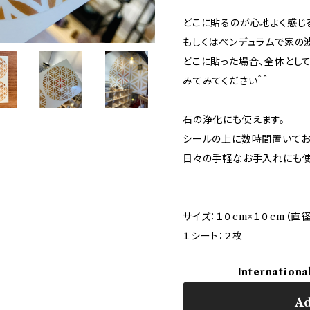
どこに貼るのが心地よく感じ
もしくはペンデュラムで家の
どこに貼った場合、全体とし
みてみてください＾＾
石の浄化にも使えます。
シールの上に数時間置いてお
日々の手軽なお手入れにも
サイズ：１０cm×１０cm（直径
１シート：２枚
Internationa
Ad