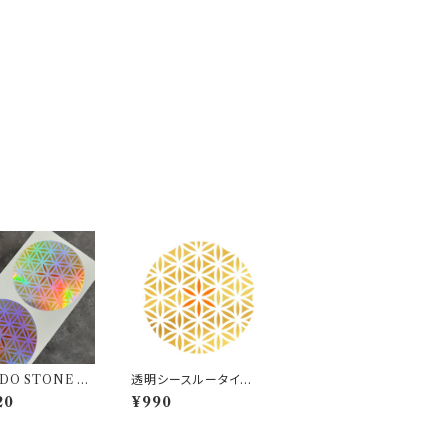
DO STONE 高
透明シースルータイプ
オリジナルステッ
MONDO STONE オ
20
¥990
シール 10cmサイ
リジナルステッカー 24
枚
mm 1シート 28枚