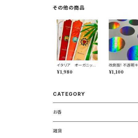
その他の商品
イタリア オーガニック
改良版! 不透明キラキラ
チャクラインセンス
タイプ MONDO
¥1,980
¥1,100
NE オリジナル
ー 24mm 1シート 28
枚
CATEGORY
お香
雑貨