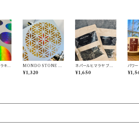
MONDO STONE 透
ネパールヒマラヤ ブラッ
パワー
 STO
明 オリジナルステッカ
クセージ 袋入り
ーンお
¥1,320
¥1,650
¥1,5
ステッカ
ー シール 10cmサイズ
香料
２枚
10個