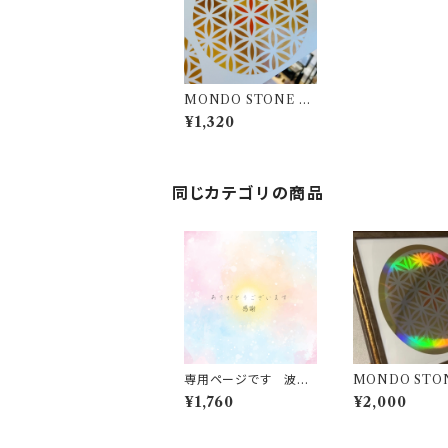
MONDO STONE 透
明 オリジナルステッカ
¥1,320
ー シール 10cmサイズ
２枚
同じカテゴリの商品
専用ページです 波動
MONDO STO
を遮断する結界シー
ラキラ オリジナル
¥1,760
¥2,000
ル 28枚 １シート
ル 大 21cmサイ