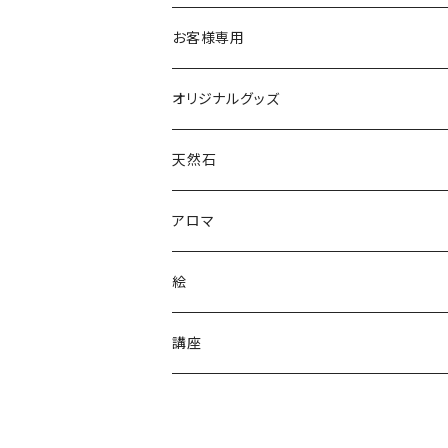
お客様専用
オリジナルグッズ
シールステッカー
天然石
アロマ
絵
講座