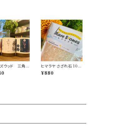
ズウッド 三角コ
ヒマラヤ さざれ石 100
香 お塩入り 無
g 袋入り
40
¥880
 無添加 日本製
/セット