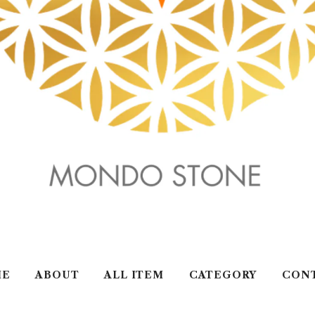
ME
ABOUT
ALL ITEM
CATEGORY
CON