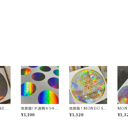
NE キ
改良版! 不透明キラキラ
改良版 ! MONDO ST
MON
 シー
タイプ MONDO STO
ONE 高波動 オリジナ
波動 
¥1,100
¥1,320
¥1,3
ズ 1枚
NE オリジナルステッカ
ルステッカー シール 10
カー 
ー 24mm 1シート 28
cmサイズ ２枚セット
ズ ２
枚