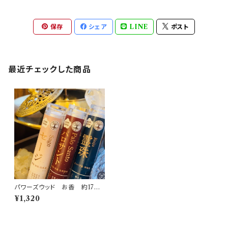
保存
シェア
LINE
ポスト
最近チェックした商品
パワーズウッド お香 約17本/
セット 無香料 無添加 日本
¥1,320
製