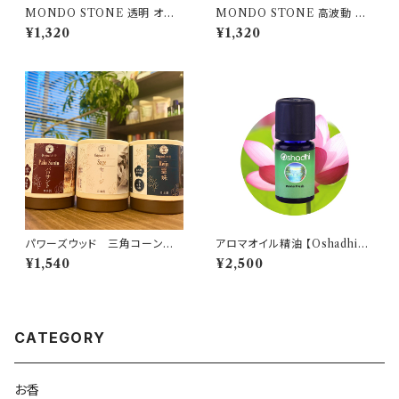
MONDO STONE 透明 オリ
MONDO STONE 高波動 オ
ジナルステッカー シール 10cm
リジナルステッカー シール 10c
¥1,320
¥1,320
サイズ ２枚
mサイズ ２枚
パワーズウッド 三角コーンお
アロマオイル精油 【Oshadhi】
香 お塩入り 無香料 無添
シナジーブレンド プラーナフレ
¥1,540
¥2,500
加 日本製 10個/セット
ッシュ
CATEGORY
お香