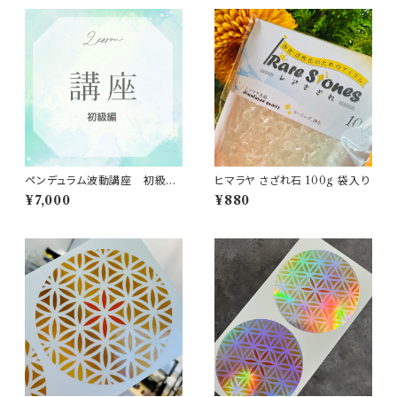
ペンデュラム波動講座 初級
ヒマラヤ さざれ石 100g 袋入り
編 「自身やモノの波動、モノと
¥7,000
¥880
の相性をみる」