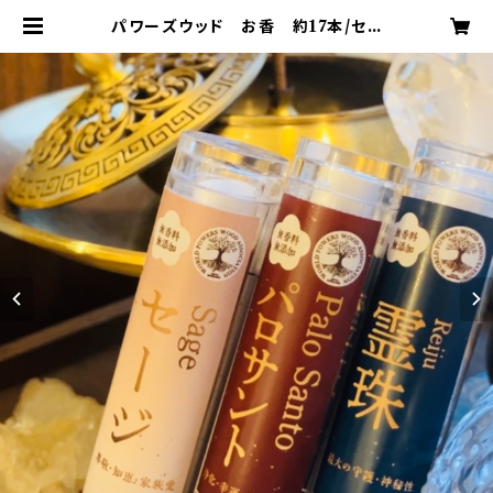
パワーズウッド お香 約17本/セッ
ト 無香料 無添加 日本製 | MO
NDO STONE