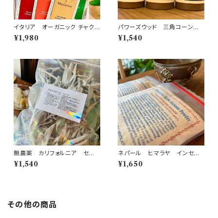
イタリア オーガニック チャクラ
パワーズウッド 三角コーンお
インセンス
香 お塩入り 無香料 無添
¥1,980
¥1,540
加 日本製 10個/セット
無農薬 カリフォルニア セー
ネパール ヒマラヤ インセン
ジの葉 30g 袋入り
スパウダー ジュニパーウッド
¥1,540
¥1,650
粉お香
その他の商品