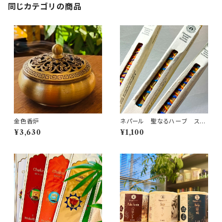
同じカテゴリの商品
金色香炉
ネパール 聖なるハーブ スウ
ィートグラス お香 スマッジング
¥3,630
¥1,100
浄化グッズ 1本