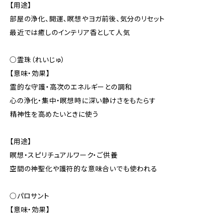
【用途】
部屋の浄化、開運、瞑想やヨガ前後、気分のリセット
最近では癒しのインテリア香として人気
○霊珠（れいじゅ）
【意味・効果】
霊的な守護・高次のエネルギーとの調和
心の浄化・集中・瞑想時に深い静けさをもたらす
精神性を高めたいときに使う
【用途】
瞑想・スピリチュアルワーク・ご供養
空間の神聖化や護符的な意味合いでも使われる
○パロサント
【意味・効果】