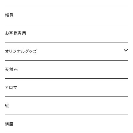
雑貨
お客様専用
オリジナルグッズ
シールステッカー
天然石
アロマ
絵
講座