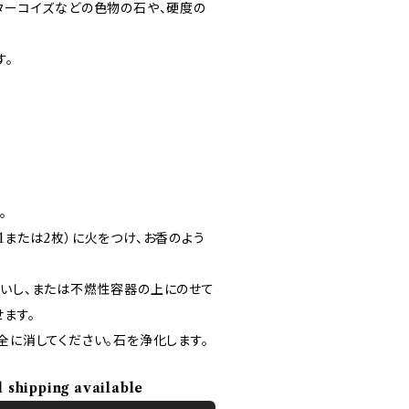
、ターコイズなどの色物の石や、硬度の
す。
。
1または2枚）に火をつけ、お香のよう
。
良いし、または不燃性容器の上にのせて
ます。
全に消してください。石を浄化します。
l shipping available