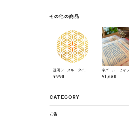
その他の商品
透明シースルータイプ
ネパール ヒマ
MONDO STONE オ
インセンスパウ
¥990
¥1,650
リジナルステッカー 24
ジュニパーウッド
mm 1シート 28枚
香
CATEGORY
お香