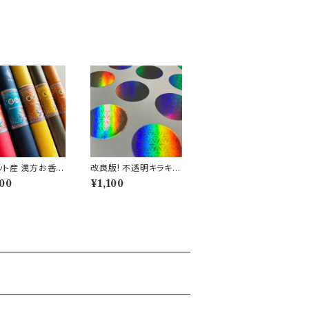
/セット
香
ット産 漢方お香】
改良版! 不透明キラキラ
にあったお香を
タイプ MONDO STO
00
¥1,100
リーディングつき！
NE オリジナルステッカ
トの天然漢方薬
ー 24mm 1シート 28
し、チベットの伝
枚
な製法にならい丹
られています。（3
04S1））