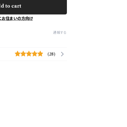
d to cart
にお住まいの方向け
通報する
(28)