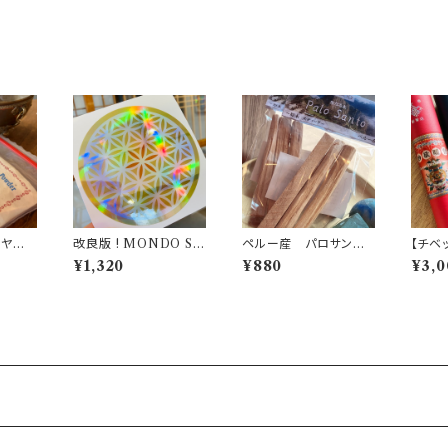
ッズ 1本
10個
ラヤ
改良版 ! MONDO ST
ペルー産 パロサント
【チベ
ダー
ONE 高波動 オリジナ
３本セット
ご自身
¥1,320
¥880
¥3,0
 粉お
ルステッカー シール 10
選ぶ、
cmサイズ ２枚セット
チベッ
を使用
統的
念に作
4034