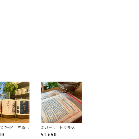
ズウッド 三角コ
ネパール ヒマラヤ
香 お塩入り 無
インセンスパウダー
40
¥1,650
 無添加 日本製
ジュニパーウッド 粉お