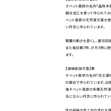
チベット薬師の名作『晶珠本
調合加工を使って作られてお
ベット高原の天然漢方薬を使
い丹念に作られています。
腎臓の動きを良くし、疲労回
また毎日朝7時、夕方5時に
ます。
【通絡瑜珈方香】黄
チベット医学の名作『月王薬
の調合で作られています。白
海チベット高原の多種天然漢
法にならい丹念に作られてい
体の経絡や気と血の流れを良