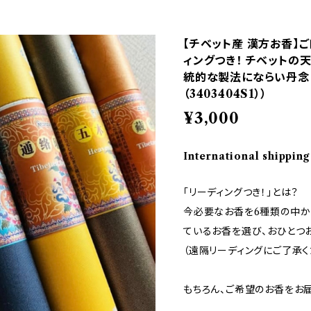
【チベット産 漢方お香】
ィングつき！ チベットの
統的な製法にならい丹念
（3403404S1））
¥3,000
International shipping
「リーディングつき！」とは？
今必要なお香を6種類の中か
ているお香を選び、おひとつ
（遠隔リーディングにご了承く
もちろん、ご希望のお香をお