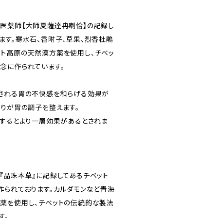
医薬師【大師夏薩達冉喇恰】の記録し
ます。寒水石、香附子、草果、烈香杜鵑
ト高原の天然漢方薬を使用し、チベッ
念に作られています。
される胃の不快感を和らげる効果が
香りが胃の調子を整えます。
用するとより一層効果があるとされま
）
『晶珠本草』に記録してあるチベット
作られております。カルダモンなど青海
薬を使用し、チベットの伝統的な製法
す。