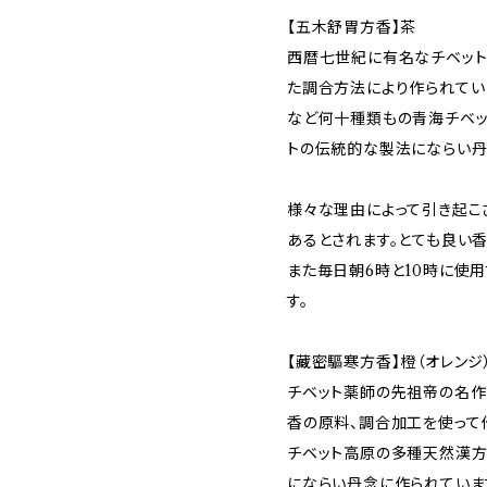
【五木舒胃方香】茶
西暦七世紀に有名なチベット
た調合方法により作られてい
など何十種類もの青海チベッ
トの伝統的な製法にならい丹
様々な理由によって引き起こ
あるとされます。とても良い
また毎日朝6時と10時に使
す。
【藏密驅寒方香】橙（オレンジ
チベット薬師の先祖帝の名作
香の原料、調合加工を使って
チベット高原の多種天然漢方
にならい丹念に作られていま