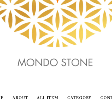
ME
ABOUT
ALL ITEM
CATEGORY
CON