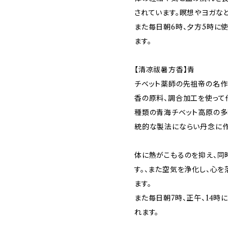
されています。瞑想やヨガな
また毎日朝6時、夕方5時に
ます。
【清凉祓暑方香】青
チベット薬師の先祖帝の名作
香の原料、調合加工を使って
種類の青海チベット高原の多
統的な製法にならい丹念に作
体に熱がこもるのを抑え、同
す。、また空気を浄化し、心
ます。
また毎日朝7時、正午、14
れます。